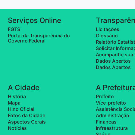
Serviços Online
Transparên
FGTS
Licitações
Portal da Transparência do
Glossário
Governo Federal
Relatório Estatís
Solicitar Inform
Acompanhe sua 
Dados Abertos
Dados Abertos
A Cidade
A Prefeitur
História
Prefeito
Mapa
Vice-prefeito
Hino Oficial
Assistência Soci
Fotos da Cidade
Administração
Aspectos Gerais
Finanças
Notícias
Infraestrutura
Saúde