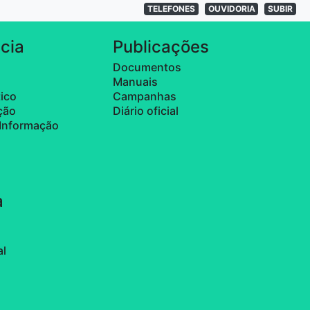
TELEFONES
OUVIDORIA
SUBIR
cia
Publicações
Documentos
Manuais
tico
Campanhas
ação
Diário oficial
Informação
a
al