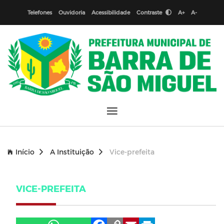
Telefones
Ouvidoria
Acessibilidade
Contraste
A+
A-
Início
A Instituição
Vice-prefeita
VICE-PREFEITA