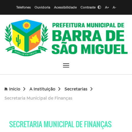
Telefones
Ouvidoria
Acessibilidade
Contraste
A+
A-
Início
A Instituição
Secretarias
Secretaria Municipal de Finanças
SECRETARIA MUNICIPAL DE FINANÇAS