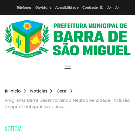
Telefones
Ouvidoria
Acessibilidade
Contraste
A+
A-
Início
Notícias
Geral
Programa Barra Desenvolvendo Neurodiversidade: Inclusão
e suporte integral às crianças
NOTÍCIA