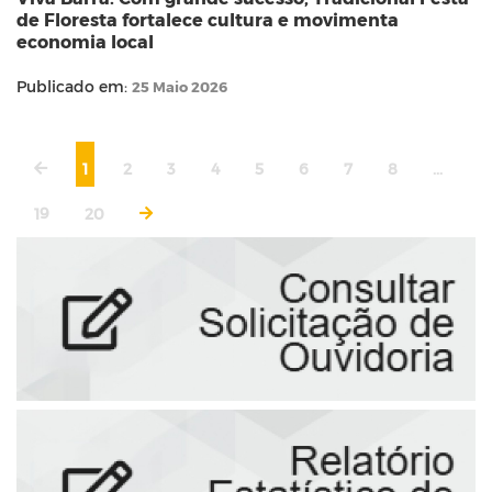
de Floresta fortalece cultura e movimenta
economia local
Publicado em:
25 Maio 2026
1
2
3
4
5
6
7
8
...
19
20