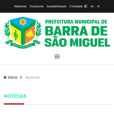
Telefones
Ouvidoria
Acessibilidade
Contraste
A+
A-
Início
Notícias
NOTÍCIAS