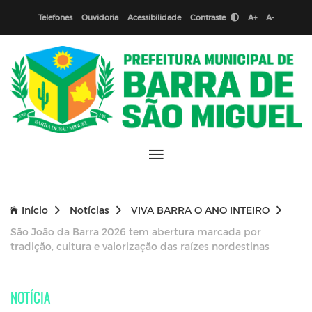
Telefones
Ouvidoria
Acessibilidade
Contraste
A+
A-
Início
Notícias
VIVA BARRA O ANO INTEIRO
São João da Barra 2026 tem abertura marcada por
tradição, cultura e valorização das raízes nordestinas
NOTÍCIA