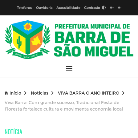
Telefones
Ouvidoria
Acessibilidade
Contraste
A+
A-
Início
Notícias
VIVA BARRA O ANO INTEIRO
Viva Barra: Com grande sucesso, Tradicional Festa de
Floresta fortalece cultura e movimenta economia local
NOTÍCIA