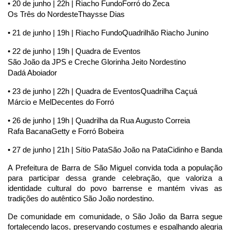
• 20 de junho | 22h | Riacho Fundo
Forró do Zeca
Os Três do Nordeste
Thaysse Dias
• 21 de junho | 19h | Riacho Fundo
Quadrilhão Riacho Junino
• 22 de junho | 19h | Quadra de Eventos
São João da JPS e Creche Glorinha 
Jeito Nordestino
Dadá Aboiador
• 23 de junho | 22h | Quadra de Eventos
Quadrilha Caçuá
Márcio e Mel
Decentes do Forró
• 26 de junho | 19h | Quadrilha da Rua Augusto Correia
Rafa Bacana
Getty e Forró Bobeira
• 27 de junho | 21h | Sítio Pata
São João na Pata
Cidinho e Banda
A Prefeitura de Barra de São Miguel convida toda a população 
para participar dessa grande celebração, que valoriza a 
identidade cultural do povo barrense e mantém vivas as 
tradições do autêntico São João nordestino.
De comunidade em comunidade, o São João da Barra segue 
fortalecendo laços, preservando costumes e espalhando alegria 