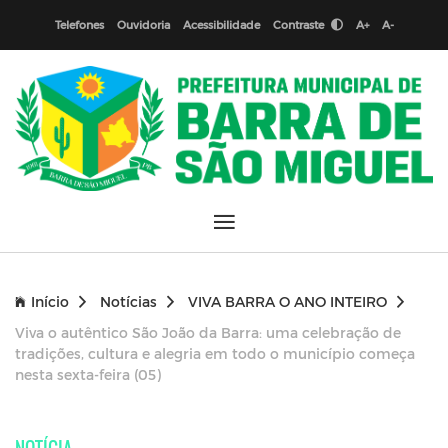
Telefones
Ouvidoria
Acessibilidade
Contraste
A+
A-
Início
Notícias
VIVA BARRA O ANO INTEIRO
Viva o autêntico São João da Barra: uma celebração de
tradições, cultura e alegria em todo o município começa
nesta sexta-feira (05)