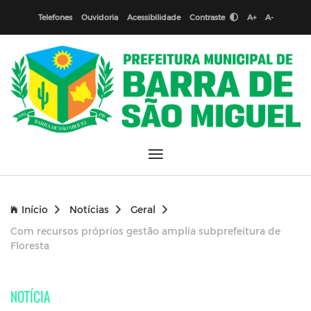
Telefones
Ouvidoria
Acessibilidade
Contraste
A+
A-
Início
Notícias
Geral
Com recursos próprios gestão amplia subprefeitura de
Floresta
NOTÍCIA