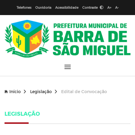
Telefones
Ouvidoria
Acessibilidade
Contraste
A+
A-
Início
Legislação
Edital de Convocação
LEGISLAÇÃO