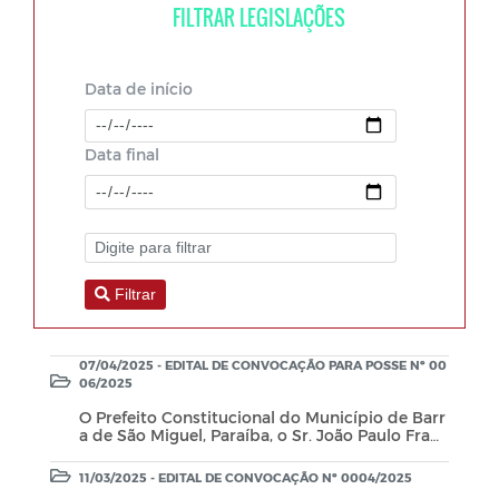
FILTRAR LEGISLAÇÕES
Data de início
Data final
Filtrar
07/04/2025 - EDITAL DE CONVOCAÇÃO PARA POSSE Nº 00
06/2025
O Prefeito Constitucional do Município de Barr
a de São Miguel, Paraíba, o Sr. João Paulo Franç
a, no uso de suas atribuições que lhe são confe
ridas, faz saber que: A Comissão Organizadora
11/03/2025 - EDITAL DE CONVOCAÇÃO Nº 0004/2025
do Concurso Público de Barra de São Miguel, a