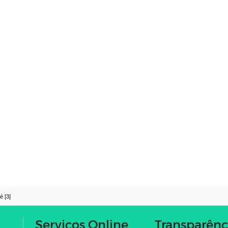
é [3]
Serviços Online
Transparênc