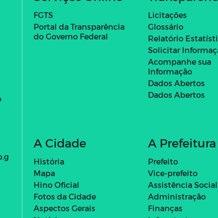
FGTS
Licitações
Portal da Transparência
Glossário
do Governo Federal
Relatório Estatíst
Solicitar Informa
Acompanhe sua
Informação
Dados Abertos
Dados Abertos
o
A Cidade
A Prefeitura
b.g
História
Prefeito
Mapa
Vice-prefeito
Hino Oficial
Assistência Social
Fotos da Cidade
Administração
Aspectos Gerais
Finanças