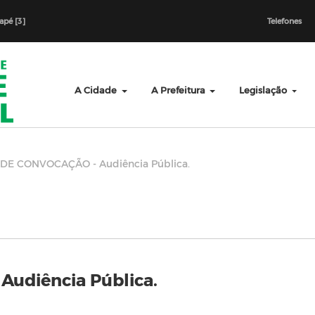
dapé [3]
Telefones
A Cidade
A Prefeitura
Legislação
 DE CONVOCAÇÃO - Audiência Pública.
udiência Pública.