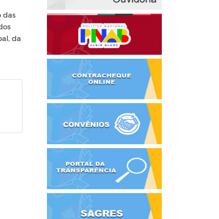
 das
ados
al, da