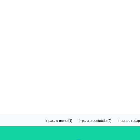
Ir para o menu [1]
Ir para o conteúdo [2]
Ir para o rodap