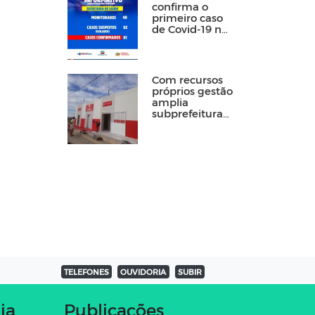
confirma o
primeiro caso
de Covid-19 no
município
Com recursos
próprios gestão
amplia
subprefeitura
de Floresta
TELEFONES
OUVIDORIA
SUBIR
ia
Publicações