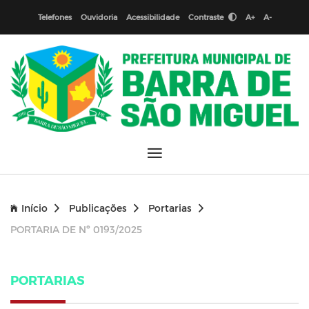
Telefones
Ouvidoria
Acessibilidade
Contraste
A+
A-
Início
Publicações
Portarias
PORTARIA DE Nº 0193/2025
PORTARIAS