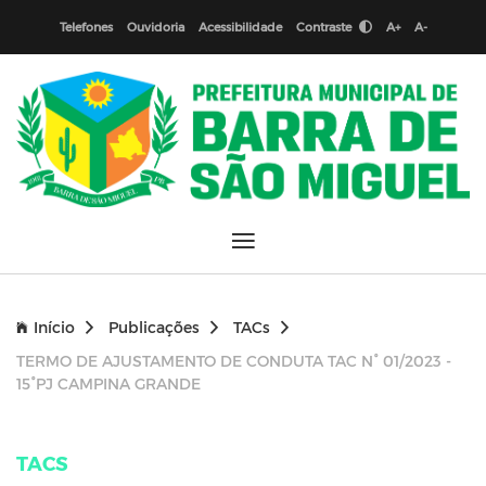
Telefones
Ouvidoria
Acessibilidade
Contraste
A+
A-
Início
Publicações
TACs
TERMO DE AJUSTAMENTO DE CONDUTA TAC N° 01/2023 -
15°PJ CAMPINA GRANDE
TACS